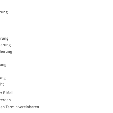
erung
erung
herung
cherung
rung
rung
ht
r E-Mail
werden
hen Termin vereinbaren