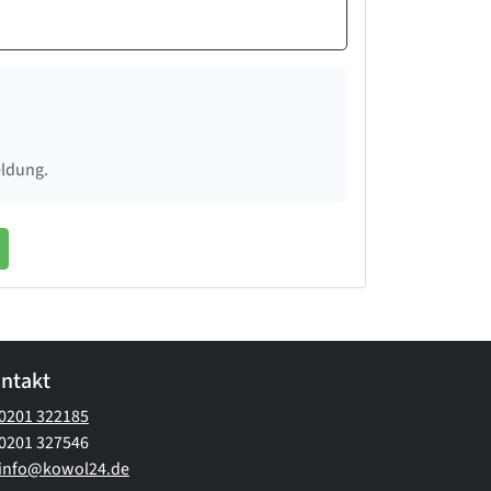
eldung.
ntakt
0201 322185
0201 327546
info@kowol24.de